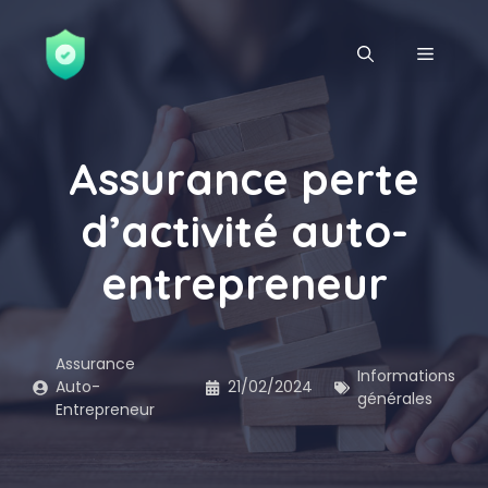
Aller
au
MENU
contenu
Assurance perte
d’activité auto-
entrepreneur
Assurance
Informations
Auto-
21/02/2024
générales
Entrepreneur